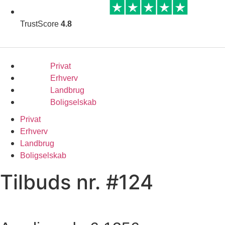
Skip
to
TrustScore
4.8
content
Privat
Erhverv
Landbrug
Boligselskab
Privat
Erhverv
Landbrug
Boligselskab
Tilbuds nr. #124