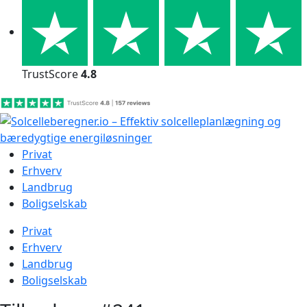
Skip
to
content
TrustScore
4.8
Privat
Erhverv
Landbrug
Boligselskab
Privat
Erhverv
Landbrug
Boligselskab