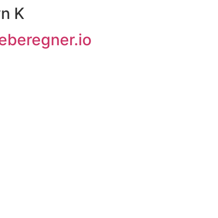
n K
eberegner.io