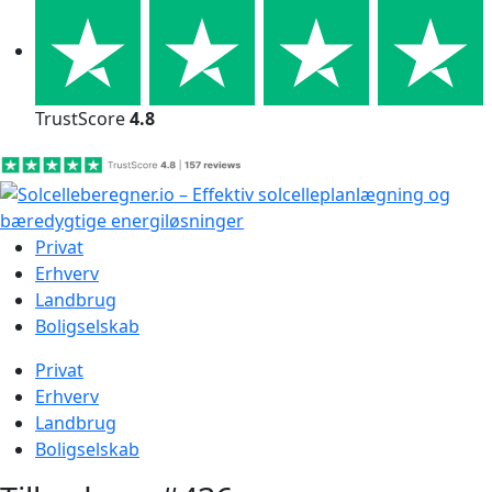
Skip
to
content
TrustScore
4.8
Privat
Erhverv
Landbrug
Boligselskab
Privat
Erhverv
Landbrug
Boligselskab