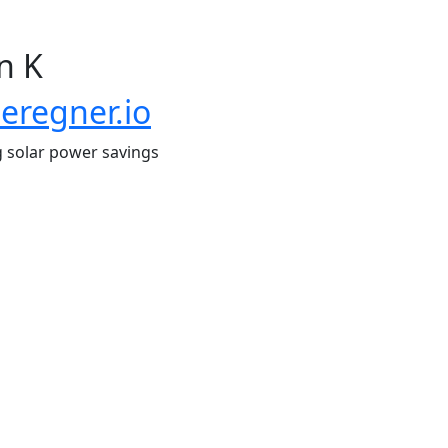
n K
eregner.io