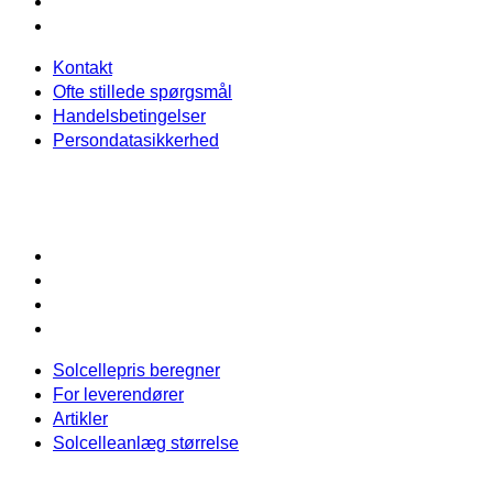
Handelsbetingelser
Persondatasikkerhed
Kontakt
Ofte stillede spørgsmål
Handelsbetingelser
Persondatasikkerhed
Ydelser
Solcellepris beregner
For leverendører
Artikler
Solcelleanlæg størrelse
Solcellepris beregner
For leverendører
Artikler
Solcelleanlæg størrelse
Information