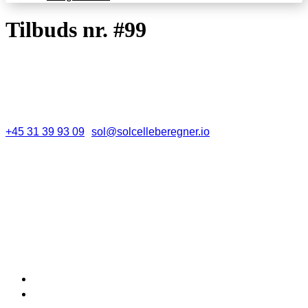
Tilbuds nr. #99
Amaliegade 6 1256 København K
+45 31 39 93 09
sol@solcelleberegner.io
Kundeservice
Kontakt
Ofte stillede spørgsmål