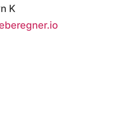
n K
eberegner.io