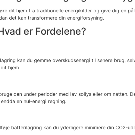
gøre dit hjem fra traditionelle energikilder og give dig en p
dan det kan transformere din energiforsyning.
 Hvad er Fordelene?
erilagring kan du gemme overskudsenergi til senere brug, sel
 dit hjem.
ruge den under perioder med lav sollys eller om natten. Det
t endda en nul-energi regning.
ilføje batterilagring kan du yderligere minimere din CO2-u