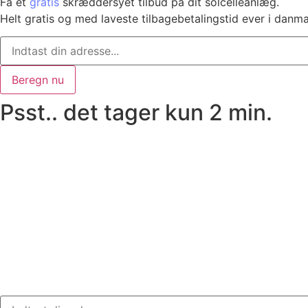
Få et
gratis
skræddersyet tilbud på dit solcelleanlæg.
Helt gratis og med laveste tilbagebetalingstid ever i danm
Beregn nu
Psst.. det tager kun 2 min.