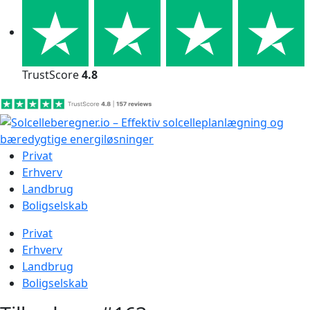
Skip
to
content
TrustScore
4.8
Privat
Erhverv
Landbrug
Boligselskab
Privat
Erhverv
Landbrug
Boligselskab