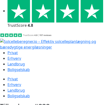
Skip
to
content
TrustScore
4.8
Privat
Erhverv
Landbrug
Boligselskab
Privat
Erhverv
Landbrug
Boligselskab