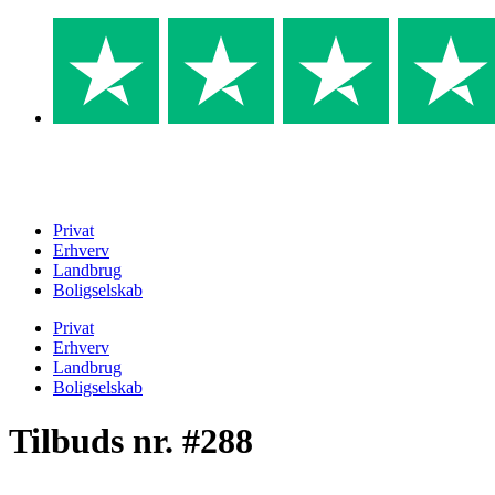
Skip
to
content
Privat
Erhverv
Landbrug
Boligselskab
Privat
Erhverv
Landbrug
Boligselskab
Tilbuds nr. #288