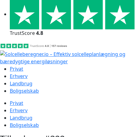
Skip
to
content
TrustScore
4.8
Privat
Erhverv
Landbrug
Boligselskab
Privat
Erhverv
Landbrug
Boligselskab