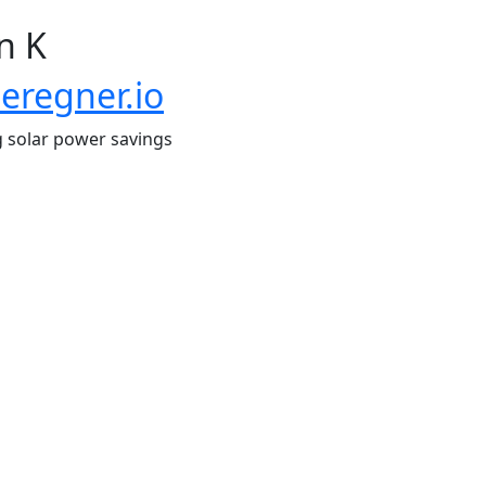
n K
eregner.io