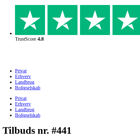
Skip
to
content
TrustScore
4.8
Privat
Erhverv
Landbrug
Boligselskab
Privat
Erhverv
Landbrug
Boligselskab
Tilbuds nr. #441