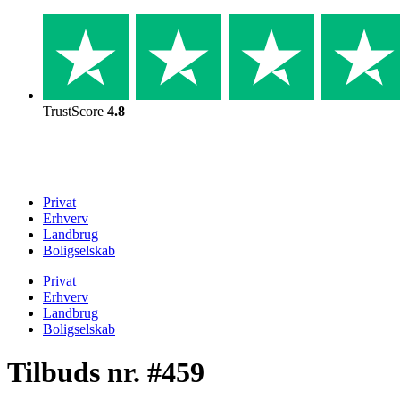
Skip
to
content
TrustScore
4.8
Privat
Erhverv
Landbrug
Boligselskab
Privat
Erhverv
Landbrug
Boligselskab
Tilbuds nr. #459