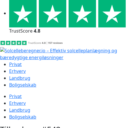
Skip
to
content
TrustScore
4.8
Privat
Erhverv
Landbrug
Boligselskab
Privat
Erhverv
Landbrug
Boligselskab