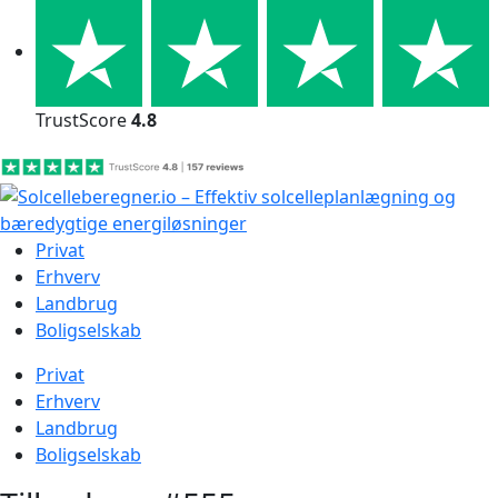
Skip
to
content
TrustScore
4.8
Privat
Erhverv
Landbrug
Boligselskab
Privat
Erhverv
Landbrug
Boligselskab